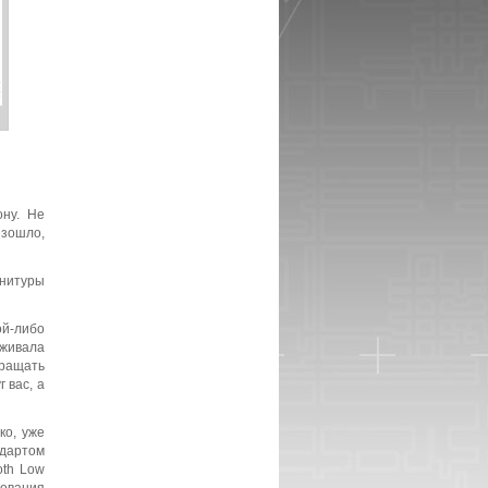
ону. Не
изошло,
рнитуры
ой-либо
рживала
бращать
 вас, а
ко, уже
ндартом
oth Low