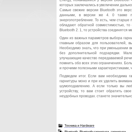
Energy, появившийся у версии Bluetooth 
которых заключались в увеличении дально
Самые свежие версии Bluetooth это верс
данными, в версии же 4. 0 также по
энергопотребление. То есть, чем старше п
обладают обратной совместимостью, то е
Bluetooth 2. 1, то устройства соединятся м
Один из важных параметров выбора гарнит
главным образом для пользователей, вы
Необходимо знать, что при уменьшении в
без дополнительной подзарядки. Мале
улучшающие качество передаваемой речи 
помнить обо всех этих ограничениях. Бо
и прочими полезными характеристиками, ч
Подведем итог. Если вам необходима г
гарнитуры моно и при их уделить внимани
шумоподавлению. А если только вы люб
устройству, то вам стоит обратить св
неудобных проводах. станете значительно
Техника и Hardware
Bluetooth
,
Bluetooth-гарнитура
,
гарнитура