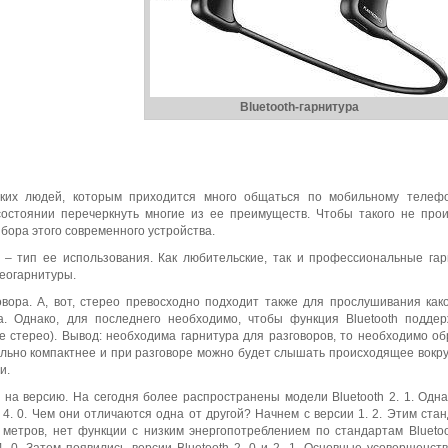
Bluetooth-гарнитура
таких людей, которым приходится много общаться по мобильному телеф
остоянии перечеркнуть многие из ее преимуществ. Чтобы такого не про
бора этого современного устройства.
– тип ее использования. Как любительские, так и профессиональные га
еогарнитуры.
вора. А, вот, стерео превосходно подходит также для прослушивания как
а. Однако, для последнего необходимо, чтобы функция Bluetooth подде
 стерео). Вывод: необходима гарнитура для разговоров, то необходимо о
льно компактнее и при разговоре можно будет слышать происходящее вокруг
и.
на версию. На сегодня более распространены модели Bluetooth 2. 1. Одна
и 4. 0. Чем они отличаются одна от другой? Начнем с версии 1. 2. Этим ста
метров, нет функции с низким энергопотреблением по стандартам Blueto