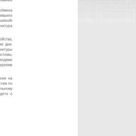
вования
 обмена
ившего
uetooth
рнитура
ойства,
ие дня.
рнитуры
стемы,
бходимо
тареями
ание на
стем по
ильному
удете о