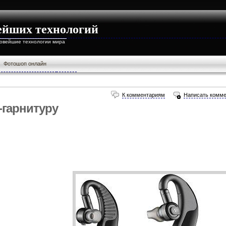
ейших технологий
новейшие технологии мира
Фотошоп онлайн
К комментариям
Написать комме
-гарнитуру