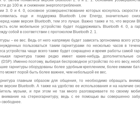
4. 0. Затем появились версии Bluetooth 2. 0 и 2. 1. Основные усовершенст
сти до 100 м. и снижении энергопотребления.
ии 3. 0 и 4. 0, основное усовершенствование которых коснулось скорости
явилась еще и поддержка Bluetooth Low Energy, значительно сниз
еред нами версия Bluetooth, тем это лучше. Важно также и то, что версии Bl
сть если мобильное устройство будет поддерживать Bluetooth 4. 0, а га
ежду собой в соответствии с протоколом Bluetooth 2. 1.
уры – ее вес. Ведь от него напрямую будет зависеть эргономика всего устр
нужденных пользоваться таким гарнитурами по несколько часов в течен
еса устройства чаще всего также будет сокращено и время работы самой га
нькая гарнитура также редко имеет какие-нибудь дополнительные си
(DSP). Именно поэтому, выбирая беспроводное устройство по его весу, нео
льшие гарнитуры оборудованы более удобным креплением, более емкими ба
то может порой быть более важнее, чем небольшой ее вес.
арнитура главным образом для общения, то необходимо обращать вним
е версии Bluetooth. А также на удобство ее использования и на наличие си
итель музыки, и при этом не так много разговариваете по своему моб
ое внимание на стереогарнитуру, ведь с ее помощью вы совершенно заб
 свободнее.