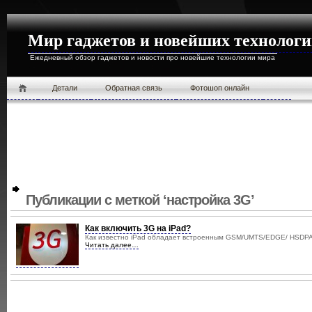
Мир гаджетов и новейших технолог
Ежедневный обзор гаджетов и новости про новейшие технологии мира
Детали
Обратная связь
Фотошоп онлайн
Публикации с меткой ‘настройка 3G’
Как включить 3G на iPad?
Как известно iPad обладает встроенным GSM/UMTS/EDGE/ HSDPA м
Читать далее…