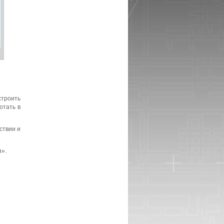
строить
отать в
ствии и
я».