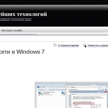
ейших технологий
новейшие технологии мира
Фотошоп онлайн
К комментариям
Написать комме
сети в Windows 7