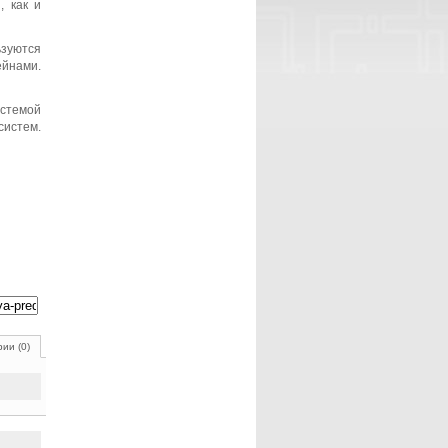
, как и
зуются
йнами.
истемой
систем.
ии (0)