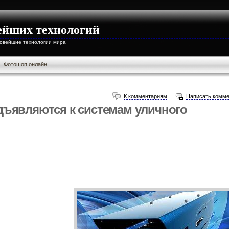
ейших технологий
новейшие технологии мира
Фотошоп онлайн
К комментариям
Написать комме
дъявляются к системам уличного