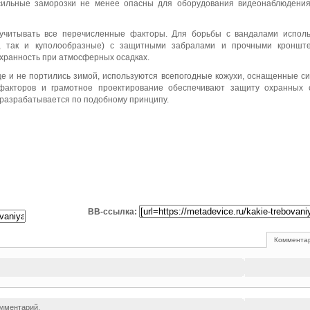
сильные заморозки не менее опасны для оборудования видеонаблюдения
учитывать все перечисленные факторы. Для борьбы с вандалами исполь
е, так и куполообразные) с защитными забралами и прочными кронште
хранность при атмосферных осадках.
е и не портились зимой, используются всепогодные кожухи, оснащенные с
факторов и грамотное проектирование обеспечивают защиту охранных 
 разрабатывается по подобному принципу.
BB-ссылка:
Комментар
омментарий.