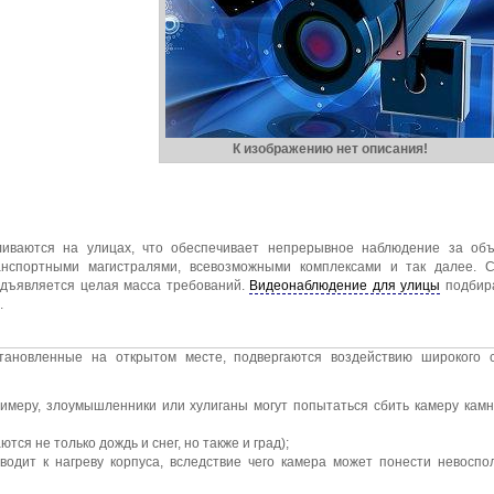
К изображению нет описания!
ливаются на улицах, что обеспечивает непрерывное наблюдение за объ
анспортными магистралями, всевозможными комплексами и так далее. 
едъявляется целая масса требований.
Видеонаблюдение для улицы
подбира
.
становленные на открытом месте, подвергаются воздействию широкого 
римеру, злоумышленники или хулиганы могут попытаться сбить камеру кам
ся не только дождь и снег, но также и град);
водит к нагреву корпуса, вследствие чего камера может понести невосп