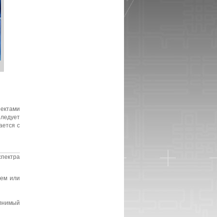
ектами
Следует
ется с
спектра
нем или
олнимый