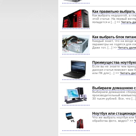
Как правильно выбрать
Как выбрать недорогой, а гл
этой статье. На первый взгл
попадется и […] >>
Читать д
Как выбрать блок питан
Каждый знает, что на входе 
параметры не годятся для лэ
Даже тот, […] >>
Читать дал
Преимущества ноутбук
Если вы не знаете чем принц
данная статья поможет вам б
или ПК для […] >>
Читать д
Выбираем домашнюю сбо
Выбираем домашнюю сборку к
производительный компьютер 
30 тысяч рублей. Все, что […
Ноутбук или стационар
Что же выбрать ноутбук или 
обработка фото, видео? >>
Ч