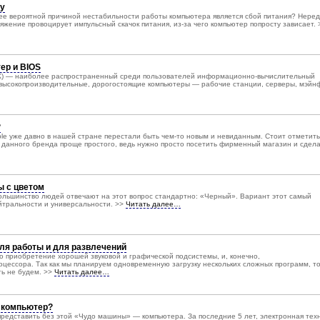
зу
лее вероятной причиной нестабильности работы компьютера является сбой питания? Неред
ряжение провоцирует импульсный скачок питания, из-за чего компьютер попросту зависает. 
ер и BIOS
К) — наиболее распространенный среди пользователей информационно-вычислительный
 высокопроизводительные, дорогостоящие компьютеры — рабочие станции, серверы, мэйн
?
e уже давно в нашей стране перестали быть чем-то новым и невиданным. Стоит отметить,
к данного бренда проще простого, ведь нужно просто посетить фирменный магазин и сдел
ы с цветом
Большинство людей отвечают на этот вопрос стандартно: «Черный». Вариант этот самый
йтральности и универсальности. >>
Читать далее…
я работы и для развлечений
то приобретение хорошей звуковой и графической подсистемы, и, конечно,
цессора. Так как мы планируем одновременную загрузку нескольких сложных программ, то
ть не будем. >>
Читать далее…
 компьютер?
представить без этой «Чудо машины» — компьютера. За последние 5 лет, электронная тех