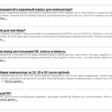
 недорогой и надежный корпус для компьютера?
авное надежный корпус для своего компьютера? Этот вопрос мы и попытаемся с вами разоб
яд может показаться что выбор корпуса для компьютера дело просто, бери что первое на гл
алее…
ия для ноутбука?
в здание поступает электрический ток напряжением 220 В и частотой 50 Гц. Понятно, что 
птопа. В этой связи для снижения и исключения перепадов напряжения берут блоки питания
ее…
ов перед настольными ПК: плюсы и минусы
ипиально отличаются эти виды компьютеров и какой вам все-таки может больше подойти, 
ыстро разобраться в основных различиях. И вы будете точно знать, что вам нужно купить н
алее…
рку компьютера за 10, 20 и 30 тысяч рублей.
омпьютера за 10, 20 и 30 тысяч рублей. Каждый из нас хочет иметь надёжный, тихий, бы
дома, для работы (в данном случае). Рассматривать будем конфигурации стоимостью в 10
] >>
Читать далее…
ный ПК?
ПК? Для начала необходимо подумать, для каких целей вы будете его использовать. Игры, 
итать далее…