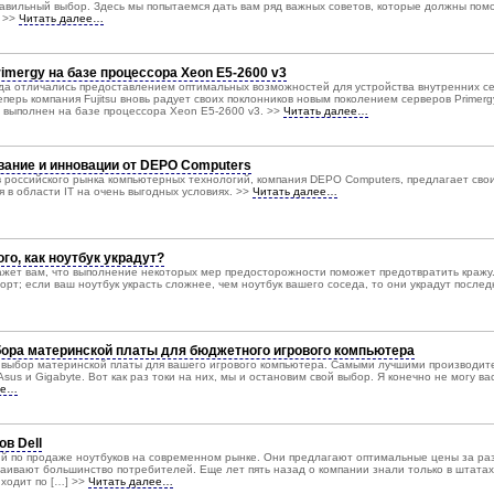
равильный выбор. Здесь мы попытаемся дать вам ряд важных советов, которые должны пом
. >>
Читать далее…
rimergy на базе процессора Xeon E5-2600 v3
егда отличались предоставлением оптимальных возможностей для устройства внутренних с
еперь компания Fujitsu вновь радует своих поклонников новым поколением серверов Primerg
gy выполнен на базе процессора Xeon E5-2600 v3. >>
Читать далее…
ание и инновации от DEPO Computers
 российского рынка компьютерных технологий, компания DEPO Computers, предлагает сво
в области IT на очень выгодных условиях. >>
Читать далее…
го, как ноутбук украдут?
ажет вам, что выполнение некоторых мер предосторожности поможет предотвратить кражу
орт; если ваш ноутбук украсть сложнее, чем ноутбук вашего соседа, то они украдут послед
ора материнской платы для бюджетного игрового компьютера
 выбор материнской платы для вашего игрового компьютера. Самыми лучшими производит
sus и Gigabyte. Вот как раз токи на них, мы и остановим свой выбор. Я конечно не могу ва
ее…
ов Dell
ний по продаже ноутбуков на современном рынке. Они предлагают оптимальные цены за р
раивают большинство потребителей. Еще лет пять назад о компании знали только в штатах
 ходит по […] >>
Читать далее…