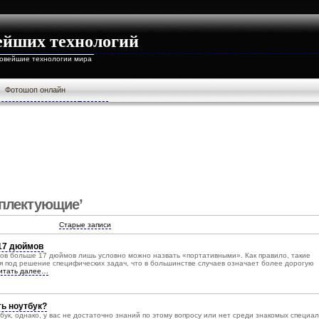
ейших технологий
новейшие технологии мира
Фотошоп онлайн
мплектующие’
Старые записи
17 дюймов
нов больше 17 дюймов лишь условно можно назвать «портативными». Как правило, такие
 под решение специфических задач, что в большинстве случаев означает более дорогую
итать далее…
ть ноутбук?
ук, однако, у вас не достаточно знаний по этому вопросу или нет среди знакомых специал