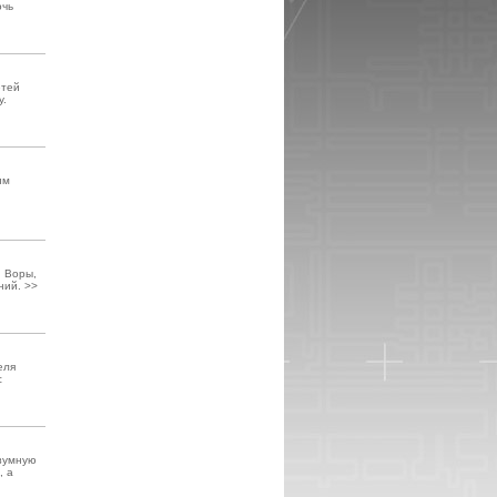
очь
етей
y.
им
. Воры,
ний. >>
еля
с
азумную
, а