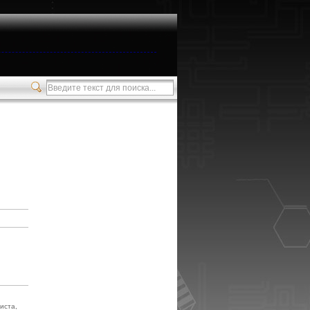
иста,