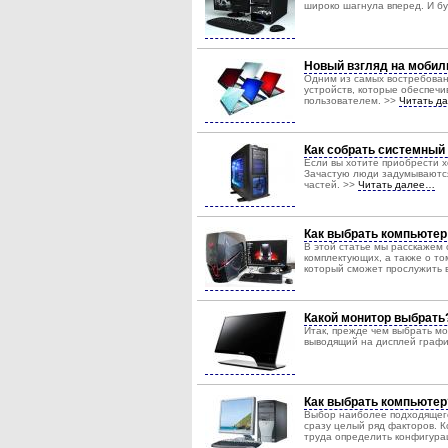
широко шагнула вперед. И бу
Новый взгляд на мобил
Одним из самых востребован
устройств, которые обеспеч
пользователем. >>
Читать д
Как собрать системный
Если вы хотите приобрести х
Зачастую люди задумываются 
частей. >>
Читать далее…
Как выбрать компьютер
В этой статье мы расскажем 
комплектующих, а также о то
который сможет прослужить 
Какой монитор выбрать
Итак, прежде чем выбрать м
выводящий на дисплей граф
Как выбрать компьютер
Выбор наиболее подходящего
сразу целый ряд факторов. К
труда определить конфигура