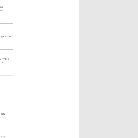
ко
>>
фреймы.
 что в
ать
 на
ника