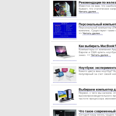
Рекомендации по желе
Известно ли вам, что наибо
бывает, что статическое нап
Читать далее…
Персональный компьют
Персональный компьютер (П
комплекс. Существуют также
>>
Читать далее…
Как выбирать MacBook
Компьютеры от компании Appl
Европе и США купить ноутбу
заказ. >>
Читать далее…
Ноутбуки: эксперимент
Какого цвета ваш ноутбук? 
популярный за счет своей не
Выбираем компьютер дл
Первое, с чего мы начнем, э
высокопроизводительного про
частоте процессора экономи
Что такое современный
Сегодня нашу жизнь трудно 