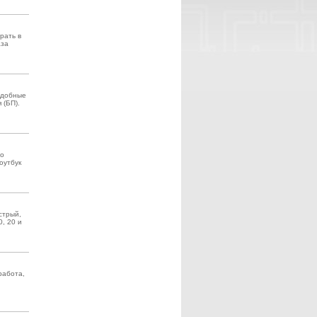
рать в
аза
подобные
 (БП).
то
оутбук
стрый,
, 20 и
работа,