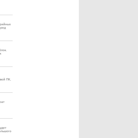
ерийных
еред
блок.
х
вой ПК,
рат
удет
большого