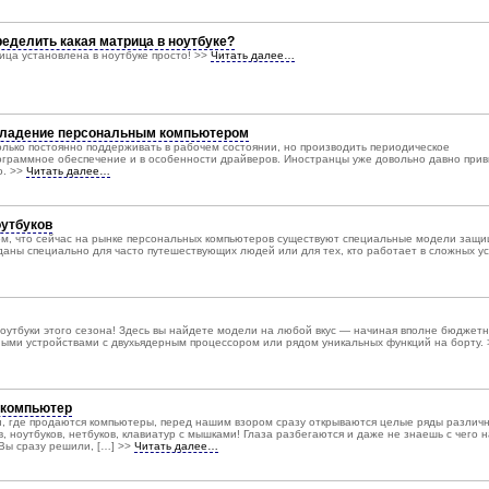
еделить какая матрица в ноутбуке?
ица установлена в ноутбуке просто! >>
Читать далее…
 владение персональным компьютером
лько постоянно поддерживать в рабочем состоянии, но производить периодическое
ограммное обеспечение и в особенности драйверов. Иностранцы уже довольно давно при
о. >>
Читать далее…
утбуков
том, что сейчас на рынке персональных компьютеров существуют специальные модели защ
даны специально для часто путешествующих людей или для тех, кто работает в сложных ус
оутбуки этого сезона! Здесь вы найдете модели на любой вкус — начиная вполне бюджет
ыми устройствами с двухьядерным процессором или рядом уникальных функций на борту. 
 компьютер
ин, где продаются компьютеры, перед нашим взором сразу открываются целые ряды различ
, ноутбуков, нетбуков, клавиатур с мышками! Глаза разбегаются и даже не знаешь с чего 
 Вы сразу решили, […] >>
Читать далее…