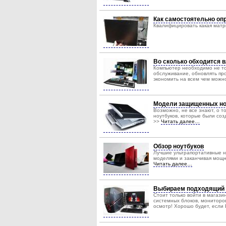
Как самостоятельно опр
Квалифицировать какая матр
Во сколько обходится
Компьютер необходимо не то
обслуживание, обновлять пр
экономить на всем чем можн
Модели защищенных но
Возможно, не все знают, о 
ноутбуков, которые были соз
>>
Читать далее…
Обзор ноутбуков
Лучшие ультрапортативные н
моделями и заканчивая мощн
Читать далее…
Выбираем подходящий
Стоит только войти в магаз
системных блоков, мониторов
осмотр! Хорошо будет, если