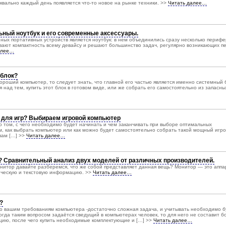
квально каждый день появляется что-то новое на рынке техники. >>
Читать далее…
ьный ноутбук и его современные аксессуары.
ных портативных устройств является ноутбук: в нем объединились сразу несколько периф
ивают компактность всему девайсу и решают большинство задач, регулярно возникающих п
алее…
 блок?
ороший компьютер, то следует знать, что главной его частью является именно системный 
над тем, купить этот блок в готовом виде, или же собрать его самостоятельно из запасны
 для игр? Выбираем игровой компьютер
о том, с чего необходимо будет начинать и чем заканчивать при выборе оптимальных
м, как выбрать компьютер или как можно будет самостоятельно собрать такой мощный игро
вам […] >>
Читать далее…
? Сравнительный анализ двух моделей от различных производителей.
онитор давайте разберемся, что же собой представляет данная вещь? Монитор — это аппа
ическую и текстовую информацию. >>
Читать далее…
?
 вашим требованиям компьютера -достаточно сложная задача, и учитывать необходимо б
огда таким вопросом задаётся сведущий в компьютерах человек, то для него не составит 
цию, после чего купить необходимые комплектующие и […] >>
Читать далее…