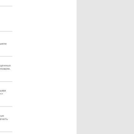
выкли
ищенных
ловиях.
ными
>>
ных
начать