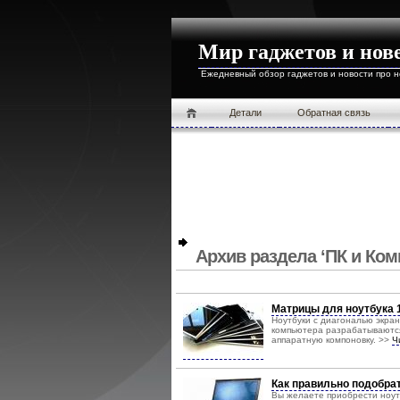
Мир гаджетов и нов
Ежедневный обзор гаджетов и новости про 
Детали
Обратная связь
Архив раздела ‘ПК и Ко
Матрицы для ноутбука 
Ноутбуки с диагональю экра
компьютера разрабатываются
аппаратную компоновку. >>
Ч
Как правильно подобра
Вы желаете приобрести ноутб