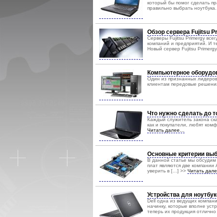
который бы помог сделать п
правильно выбрать ноутбука
Обзор сервера Fujitsu P
Серверы Fujitsu Primergy вс
компаний и предприятий. И т
Новый сервер Fujitsu Primer
Компьютерное оборудов
Один из признанных лидеров
клиентам передовые решения 
Что нужно сделать до то
Каждый служитель закона ск
как и покупатели, любят комф
Читать далее…
Основные критерии выб
В данной статье мы обсудим
плат являются две компании A
уверить в […] >>
Читать дал
Устройства для ноутбук
Dell одна из ведущих компа
начинку, которые вполне уст
теперь их продукция отлично